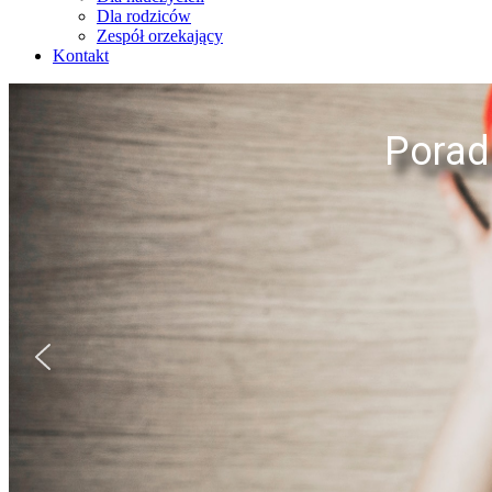
Dla rodziców
Zespół orzekający
Kontakt
Porad