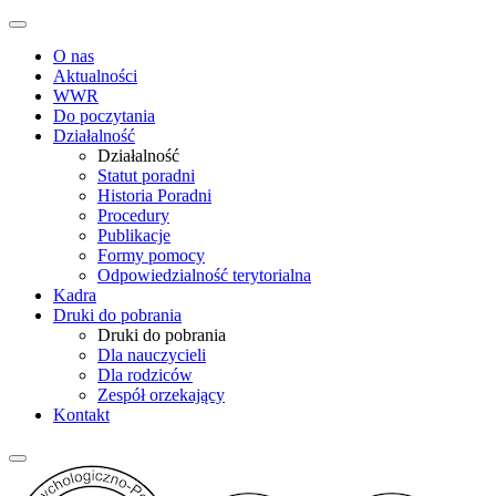
O nas
Aktualności
WWR
Do poczytania
Działalność
Działalność
Statut poradni
Historia Poradni
Procedury
Publikacje
Formy pomocy
Odpowiedzialność terytorialna
Kadra
Druki do pobrania
Druki do pobrania
Dla nauczycieli
Dla rodziców
Zespół orzekający
Kontakt