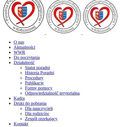
O nas
Aktualności
WWR
Do poczytania
Działalność
Statut poradni
Historia Poradni
Procedury
Publikacje
Formy pomocy
Odpowiedzialność terytorialna
Kadra
Druki do pobrania
Dla nauczycieli
Dla rodziców
Zespół orzekający
Kontakt