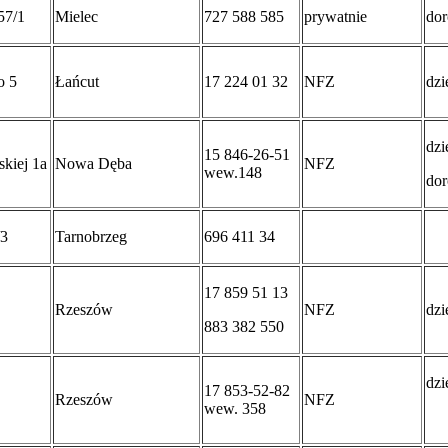
57/1
Mielec
727 588 585
prywatnie
dor
o 5
Łańcut
17 224 01 32
NFZ
dzi
dzi
15 846-26-51
kiej 1a
Nowa Dęba
NFZ
wew.148
dor
/3
Tarnobrzeg
696 411 34
17 859 51 13
Rzeszów
NFZ
dzi
883 382 550
dzi
17 853-52-82
Rzeszów
NFZ
wew. 358