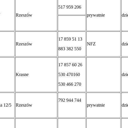
517 959 206
7
Rzeszów
prywatnie
dzi
17 859 51 13
Rzeszów
NFZ
dzi
883 382 550
17 857 60 26
Krasne
530 470160
dzi
530 466 270
792 944 744
a 12/5
Rzeszów
prywatnie
dzi