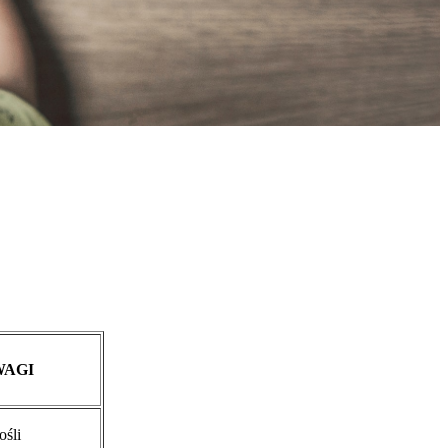
WAGI
ośli