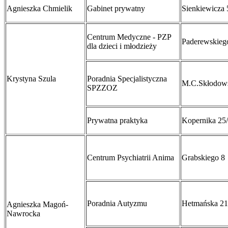
Agnieszka Chmielik
Gabinet prywatny
Sienkiewicza 
Centrum Medyczne - PZP
Paderewskieg
dla dzieci i młodzieży
Krystyna Szula
Poradnia Specjalistyczna
M.C.Skłodows
SPZZOZ
Prywatna praktyka
Kopernika 25
Centrum Psychiatrii Anima
Grabskiego 8
Poradnia Autyzmu
Hetmańska 21
Agnieszka Magoń-
Nawrocka