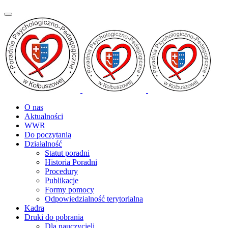
O nas
Aktualności
WWR
Do poczytania
Działalność
Statut poradni
Historia Poradni
Procedury
Publikacje
Formy pomocy
Odpowiedzialność terytorialna
Kadra
Druki do pobrania
Dla nauczycieli