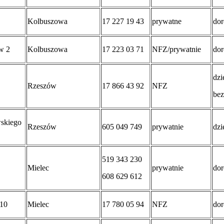
Kolbuszowa
17 227 19 43
prywatne
dor
w 2
Kolbuszowa
17 223 03 71
NFZ/prywatnie
dor
dzi
Rzeszów
17 866 43 92
NFZ
bez
wskiego
Rzeszów
605 049 749
prywatnie
dzi
519 343 230
Mielec
prywatnie
dor
608 629 612
 10
Mielec
17 780 05 94
NFZ
dor