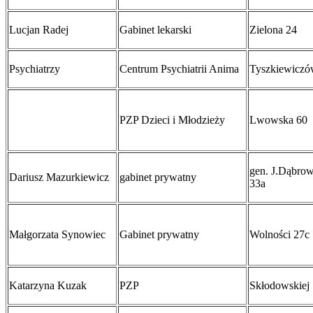
Lucjan Radej
Gabinet lekarski
Zielona 24
Psychiatrzy
Centrum Psychiatrii Anima
Tyszkiewiczó
PZP Dzieci i Młodzieży
Lwowska 60
gen. J.Dąbro
Dariusz Mazurkiewicz
gabinet prywatny
33a
Małgorzata Synowiec
Gabinet prywatny
Wolności 27c
Katarzyna Kuzak
PZP
Skłodowskiej