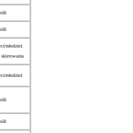
ośli
ośli
eci/młodzież
 skierowania
eci/młodzież
ośli
ośli