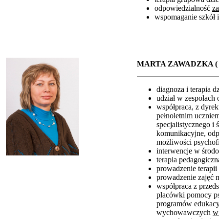
odpowiedzialność
z
wspomaganie szkół i
MARTA ZAWADZKA (
diagnoza i terapia 
udział w zespołach 
współpraca, z dyrek
pełnoletnim ucznie
specjalistycznego 
komunikacyjne, odp
możliwości psychof
interwencje w środ
terapia pedagogiczn
prowadzenie terapi
prowadzenie zajęć 
współpraca z przeds
placówki pomocy ps
programów edukacyj
wychowawczych
w