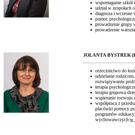
wspomaganie szkół i
udział w zespołach o
diagnoza i wczesne 
pomoc psychologiczn
prowadzenie grupy w
prowadzenie warszt
JOLANTA BYSTREK 
orzecznictwo do kszt
udzielanie rodzico
rozwiązywaniu pro
terapia psychologic
terapia grupowa dzi
wspieranie rozwoju 
współpraca z przedsz
placówki pomocy ps
programów edukacyj
wychowawczych
w 