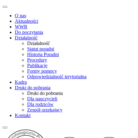
O nas
Aktualności
WWR
Do poczytania
Działalność
Działalność
Statut poradni
Historia Poradni
Procedury
Publikacje
Formy pomocy
Odpowiedzialność terytorialna
Kadra
Druki do pobrania
Druki do pobrania
Dla nauczycieli
Dla rodziców
Zespół orzekający
Kontakt