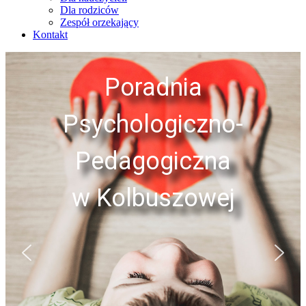
Dla rodziców
Zespół orzekający
Kontakt
Poradnia
Psychologiczno-
Pedagogiczna
w Kolbuszowej