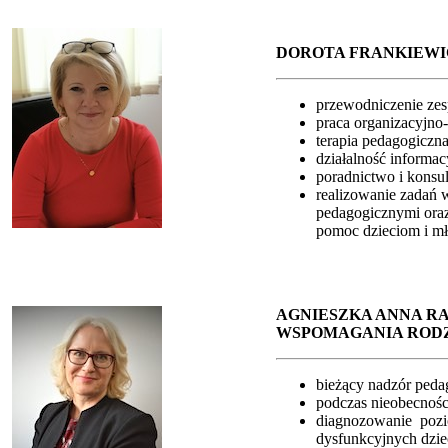
DOROTA FRANKIEWIC
przewodniczenie ze
praca organizacyjno
terapia pedagogiczna
działalność informa
poradnictwo i konsul
realizowanie zadań 
pedagogicznymi oraz
pomoc dzieciom i mł
AGNIESZKA ANNA R
WSPOMAGANIA RODZ
bieżący nadzór pedag
podczas nieobecnośc
diagnozowanie pozi
dysfunkcyjnych dziec