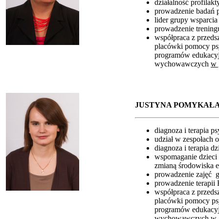
działalność profila
prowadzenie badań 
lider grupy wsparci
prowadzenie trening
współpraca z przedsz
placówki pomocy ps
programów edukacyj
wychowawczych
w 
JUSTYNA POMYKAŁA
diagnoza i terapia p
udział w zespołach o
diagnoza i terapia d
wspomaganie dzieci 
zmianą środowiska e
prowadzenie zajęć g
prowadzenie terapii
współpraca z przedsz
placówki pomocy ps
programów edukacyj
wychowawczych
w 