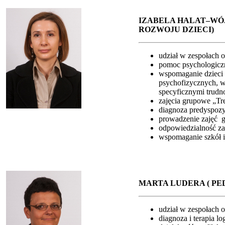
IZABELA H
ALAT–WÓ
ROZWOJU DZIECI)
udział w zespołach o
pomoc psychologiczn
wspomaganie dzieci 
psychofizycznych, w
specyficznymi trudn
zajęcia grupowe „Tr
diagnoza predyspozy
prowadzenie zajęć g
odpowiedzialność z
wspomaganie szkół i
MARTA LUDERA ( P
udział w zespołach o
diagnoza i terapia l