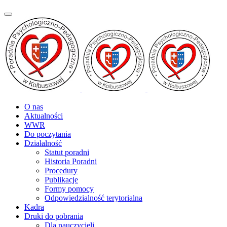
O nas
Aktualności
WWR
Do poczytania
Działalność
Statut poradni
Historia Poradni
Procedury
Publikacje
Formy pomocy
Odpowiedzialność terytorialna
Kadra
Druki do pobrania
Dla nauczycieli