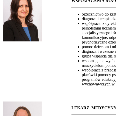
WSPOMAGANIA ROZW
orzecznictwo do ksz
diagnoza i terapia d
współpraca, z dyrekt
pełnoletnim uczniem
specjalistycznego i
komunikacyjne, odpo
psychofizyczne dzie
pomoc dzieciom i mł
diagnoza i wczesne 
grupa wsparcia dla r
wspomaganie wychowa
nauczycielom pomo
współpraca z przedsz
placówki pomocy ps
programów edukacyj
wychowawczych
w 
LEKARZ MEDYCYN