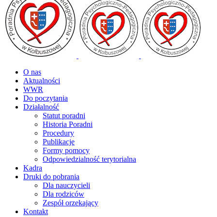
O nas
Aktualności
WWR
Do poczytania
Działalność
Statut poradni
Historia Poradni
Procedury
Publikacje
Formy pomocy
Odpowiedzialność terytorialna
Kadra
Druki do pobrania
Dla nauczycieli
Dla rodziców
Zespół orzekający
Kontakt