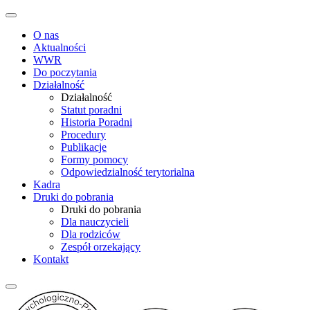
O nas
Aktualności
WWR
Do poczytania
Działalność
Działalność
Statut poradni
Historia Poradni
Procedury
Publikacje
Formy pomocy
Odpowiedzialność terytorialna
Kadra
Druki do pobrania
Druki do pobrania
Dla nauczycieli
Dla rodziców
Zespół orzekający
Kontakt