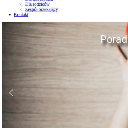
Dla rodziców
Zespół orzekający
Kontakt
Porad