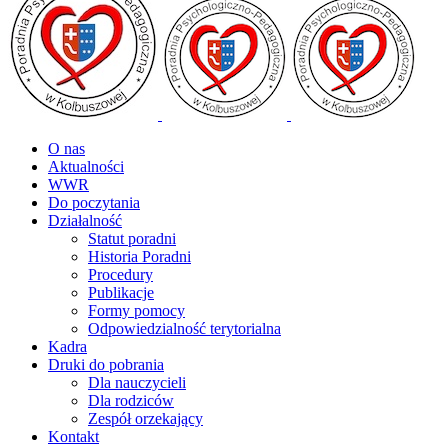
O nas
Aktualności
WWR
Do poczytania
Działalność
Statut poradni
Historia Poradni
Procedury
Publikacje
Formy pomocy
Odpowiedzialność terytorialna
Kadra
Druki do pobrania
Dla nauczycieli
Dla rodziców
Zespół orzekający
Kontakt