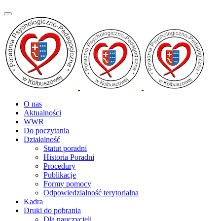
O nas
Aktualności
WWR
Do poczytania
Działalność
Statut poradni
Historia Poradni
Procedury
Publikacje
Formy pomocy
Odpowiedzialność terytorialna
Kadra
Druki do pobrania
Dla nauczycieli